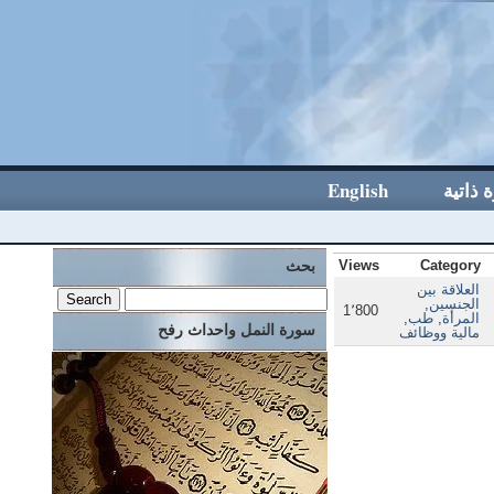
 ذاتية
English
Category
Views
بحث
العلاقة بين
الجنسين
,
1٬800
المرأة
,
طب
,
سورة النمل واحداث رفح
مالية ووظائف