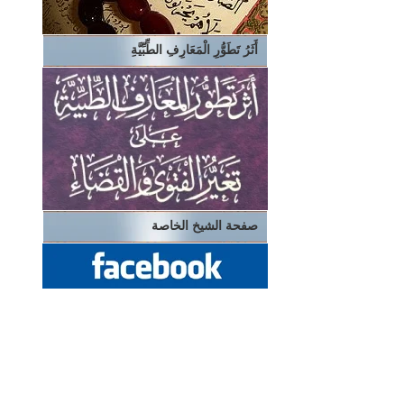
أَثَرُ تَطَوُّرِ الْمَعَارِفِ الطِّبِّيَّةِ
صفحة الشيخ الخاصة