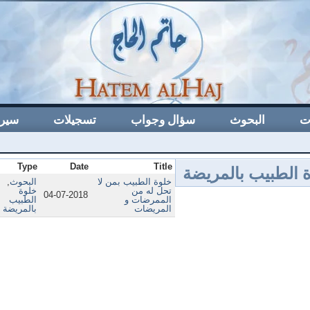
ت
البحوث
سؤال وجواب
تسجيلات
سيرة
 الطبيب بالمريضة
Type
Date
Title
خلوة الطبيب بمن لا
البحوث
,
تحل له من
خلوة
04-07-2018
الممرضات و
الطبيب
المريضات
بالمريضة