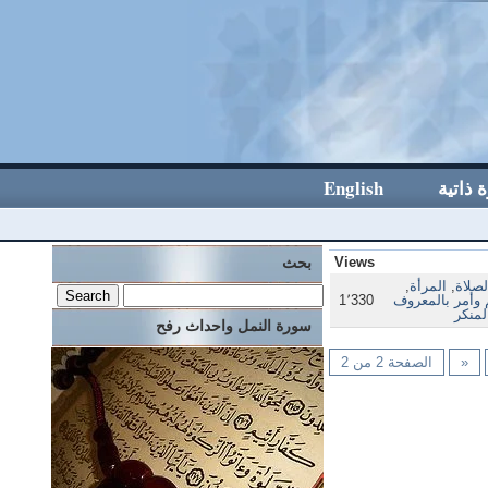
 ذاتية
English
Views
بحث
لصلاة
,
المرأة
,
وأمر بالمعروف
1٬330
منكر
سورة النمل واحداث رفح
«
الصفحة 2 من 2