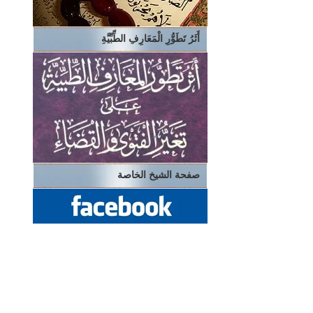
أَثَرُ تَطَوُّرِ الْمَعَارِفِ الطِّبِّيَّةِ
صفحة الشيخ الخاصة