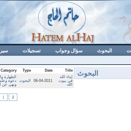
ت
البحوث
سؤال وجواب
تسجيلات
سيرة
البحوث
Category
Type
Date
Title
إماء الله
الطهارة وا
في بيوت
06-04-2011
البحوث
دعوة وعلم 
الله
ونهي عن ال
1
2