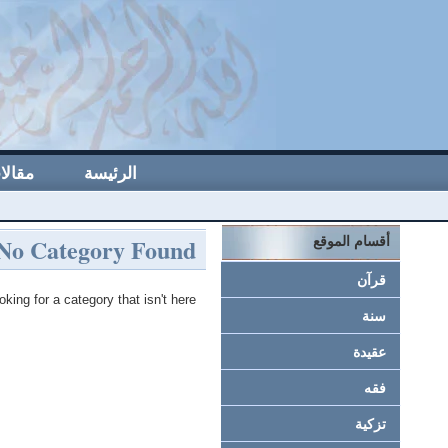
الرئيسة
مقالا
No Category Found
أقسام الموقع
قرآن
oking for a category that isn't here.
سنة
عقيدة
فقه
تزكية