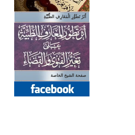
أَثَرُ تَطَوُّرِ الْمَعَارِفِ الطِّبِّيَّةِ
صفحة الشيخ الخاصة