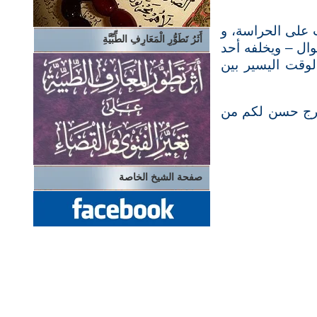
ب على الحراسة، و
أَثَرُ تَطَوُّرِ الْمَعَارِفِ الطِّبِّيَّةِ
وال – ويخلفه أحد
لوقت اليسير بين
خرج حسن لكم من
صفحة الشيخ الخاصة