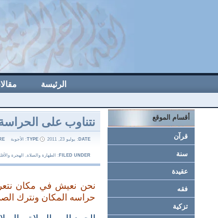
الرئيسة
مقالا
نتناوب على الحراسة 
أقسام الموقع
قرآن
DATE
: يوليو 23, 2011
TYPE
:
الأجوبة
RE
سنة
FILED UNDER
:
الطهارة والصلاة
,
الهجرة والأقل
عقيدة
نحن نعيش في مكان نتعرض
فقه
حراسه المكان ونترك الصلا
تزكية